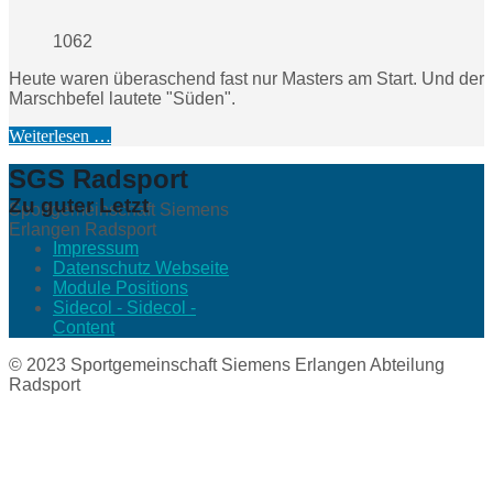
1062
Heute waren überaschend fast nur Masters am Start. Und der
Marschbefel lautete "Süden".
Weiterlesen …
SGS Radsport
Zu guter Letzt
Sportgemeinschaft Siemens
Erlangen Radsport
Impressum
Datenschutz Webseite
Module Positions
Sidecol - Sidecol -
Content
© 2023 Sportgemeinschaft Siemens Erlangen Abteilung
Radsport