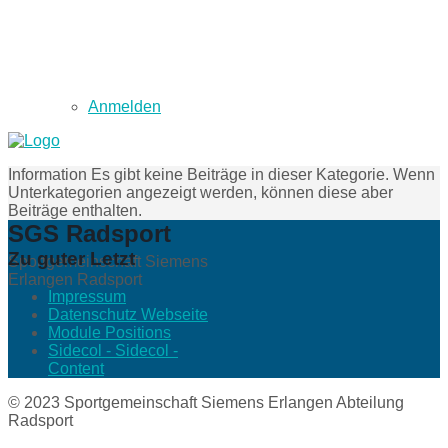
Anmelden
Information
Es gibt keine Beiträge in dieser Kategorie. Wenn
Unterkategorien angezeigt werden, können diese aber
Beiträge enthalten.
SGS Radsport
Zu guter Letzt
Sportgemeinschaft Siemens
Erlangen Radsport
Impressum
Datenschutz Webseite
Module Positions
Sidecol - Sidecol -
Content
© 2023 Sportgemeinschaft Siemens Erlangen Abteilung
Radsport