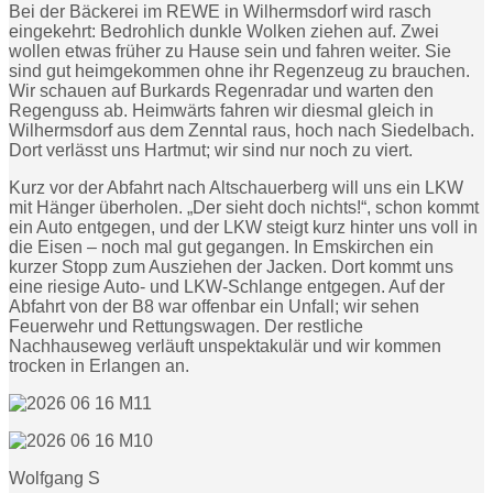
Bei der Bäckerei im REWE in Wilhermsdorf wird rasch
eingekehrt: Bedrohlich dunkle Wolken ziehen auf. Zwei
wollen etwas früher zu Hause sein und fahren weiter. Sie
sind gut heimgekommen ohne ihr Regenzeug zu brauchen.
Wir schauen auf Burkards Regenradar und warten den
Regenguss ab. Heimwärts fahren wir diesmal gleich in
Wilhermsdorf aus dem Zenntal raus, hoch nach Siedelbach.
Dort verlässt uns Hartmut; wir sind nur noch zu viert.
Kurz vor der Abfahrt nach Altschauerberg will uns ein LKW
mit Hänger überholen. „Der sieht doch nichts!“, schon kommt
ein Auto entgegen, und der LKW steigt kurz hinter uns voll in
die Eisen – noch mal gut gegangen. In Emskirchen ein
kurzer Stopp zum Ausziehen der Jacken. Dort kommt uns
eine riesige Auto- und LKW-Schlange entgegen. Auf der
Abfahrt von der B8 war offenbar ein Unfall; wir sehen
Feuerwehr und Rettungswagen. Der restliche
Nachhauseweg verläuft unspektakulär und wir kommen
trocken in Erlangen an.
Wolfgang S