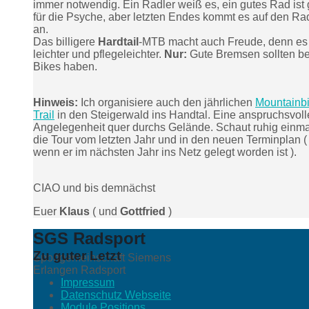
immer notwendig. Ein Radler weiß es, ein gutes Rad ist 
für die Psyche, aber letzten Endes kommt es auf den Ra
an.
Das billigere
Hardtail
-MTB macht auch Freude, denn es 
leichter und pflegeleichter.
Nur:
Gute Bremsen sollten b
Bikes haben.
Hinweis:
Ich organisiere auch den jährlichen
Mountainbi
Trail
in den Steigerwald ins Handtal. Eine anspruchsvoll
Angelegenheit quer durchs Gelände. Schaut ruhig einma
die Tour vom letzten Jahr und in den neuen Terminplan (
wenn er im nächsten Jahr ins Netz gelegt worden ist ).
CIAO und bis demnächst
Euer
Klaus
( und
Gottfried
)
SGS Radsport
Zu guter Letzt
Sportgemeinschaft Siemens
Erlangen Radsport
Impressum
Datenschutz Webseite
Module Positions