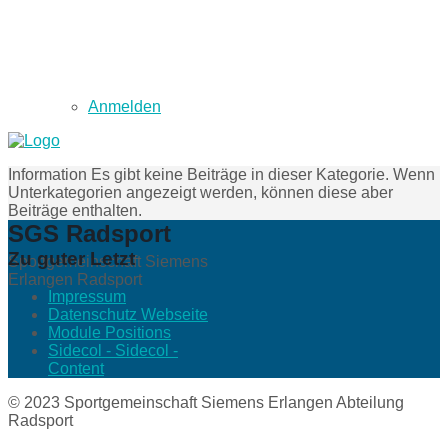
Anmelden
Information
Es gibt keine Beiträge in dieser Kategorie. Wenn
Unterkategorien angezeigt werden, können diese aber
Beiträge enthalten.
SGS Radsport
Zu guter Letzt
Sportgemeinschaft Siemens
Erlangen Radsport
Impressum
Datenschutz Webseite
Module Positions
Sidecol - Sidecol -
Content
© 2023 Sportgemeinschaft Siemens Erlangen Abteilung
Radsport