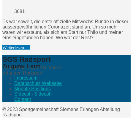
3681
Es war soweit, die erste offizielle Mittwochs-Runde in dieser
aussergewöhnlichen Coronazeit stand an. Um so mehr
waren wir erstaunt, als sich am Start nur Thilo und meiner
eins eingefunden haben. Wo war der Rest?
Weiterlesen …
SGS Radsport
Zu guter Letzt
Sportgemeinschaft Siemens
Erlangen Radsport
Impressum
Datenschutz Webseite
Module Positions
Sidecol - Sidecol -
Content
© 2023 Sportgemeinschaft Siemens Erlangen Abteilung
Radsport