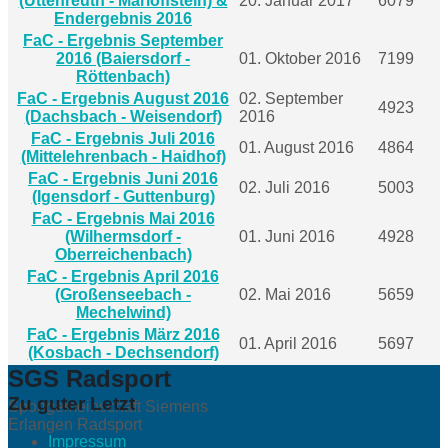
(Uttenreuth - Marloffstein) &
20. Januar 2017
6079
Endergebnis 2016
FaC - Ergebnis September
2016 (Baiersdorf -
01. Oktober 2016
7199
Röttenbach)
FaC - Ergebnis August 2016
02. September
4923
(Dachsbach - Weisendorf)
2016
FaC - Ergebnis Juli 2016
01. August 2016
4864
(Mittelehrenbach - Haidhof)
FaC - Ergebnis Juni 2016
02. Juli 2016
5003
(Igensdorf - Guttenburg)
FaC - Ergebnis Mai 2016
(Wilhermsdorf -
01. Juni 2016
4928
Oberreichenbach)
FaC - Ergebnis April 2016
(Großenseebach -
02. Mai 2016
5659
Mechelwind)
FaC - Ergebnis März 2016
01. April 2016
5697
(Kosbach - Dechsendorf)
SGS Radsport
Zu guter Letzt
Sportgemeinschaft Siemens
Erlangen Radsport
Impressum