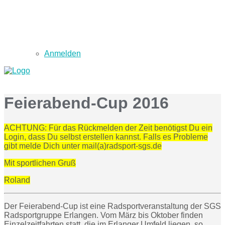
Anmelden
Feierabend-Cup 2016
ACHTUNG: Für das Rückmelden der Zeit benötigst Du ein
Login, dass Du selbst erstellen kannst. Falls es Probleme
gibt melde Dich unter mail(a)radsport-sgs.de
Mit sportlichen Gruß
Roland
Der Feierabend-Cup ist eine Radsportveranstaltung der SGS
Radsportgruppe Erlangen. Vom März bis Oktober finden
Einzelzeitfahrten statt, die im Erlanger Umfeld liegen, so