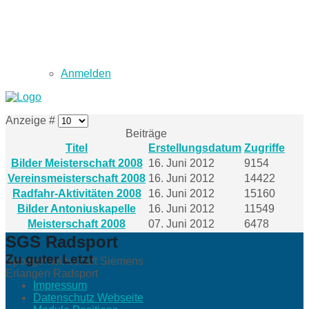
Anmelden
Anzeige #
Beiträge
Titel
Erstellungsdatum
Zugriffe
Bilder Meisterschaft 2008
16. Juni 2012
9154
Vereinsmeisterschaft 2008
16. Juni 2012
14422
Radfahr-Aktivitäten 2008
16. Juni 2012
15160
Bilder Antoniuskapelle
16. Juni 2012
11549
Meisterschaft 2008
07. Juni 2012
6478
SGS Radsport
Zu guter Letzt
Sportgemeinschaft Siemens
Erlangen Radsport
Impressum
Datenschutz Webseite